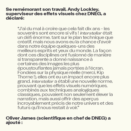
Se remémorant son travail, Andy Lockley, 
superviseur des effets visuels chez DNEG, a 
déclaré:
“J'ai du mal à croire que cela fait dix ans - les 
souvenirs sont encore si vifs ! 
Interstellar
 était 
un défi énorme, tant sur le plan technique que 
créatif, mais nous avons eu la chance d'avoir 
dans notre équipe quelques-uns des 
meilleurs esprits et yeux du monde. La façon 
dont ces disciplines ont fusionné de manière 
si transparente a donné naissance à 
certaines des images les plus 
époustouflantes jamais portées à l'écran. 
Fondées sur la physique réelle (merci, Kip 
Thorne !), elles ont eu un impact encore plus 
grand. 
Interstellar
 a établi une nouvelle norme, 
prouvant que les effets visuels numériques, 
combinés aux techniques analogiques 
classiques, pouvaient non seulement élever la 
narration, mais aussi offrir des aperçus 
incroyablement précis de notre univers et des 
futurs qu'il nous restait à voir.”
Oliver James (scientifique en chef de DNEG) a 
ajouté :