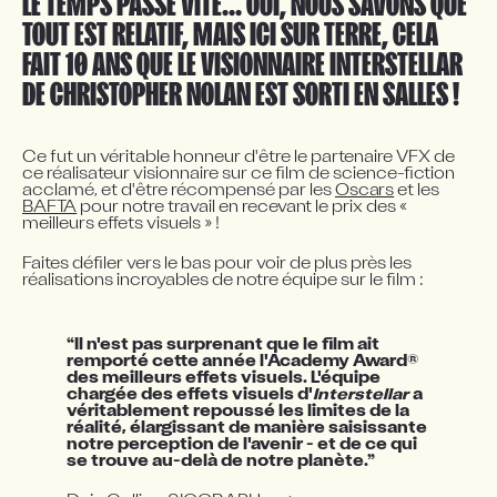
LE TEMPS PASSE VITE... OUI, NOUS SAVONS QUE 
TOUT EST RELATIF, MAIS ICI SUR TERRE, CELA 
FAIT 10 ANS QUE LE VISIONNAIRE INTERSTELLAR 
DE CHRISTOPHER NOLAN EST SORTI EN SALLES !
Ce fut un véritable honneur d'être le partenaire VFX de 
ce réalisateur visionnaire sur ce film de science-fiction 
acclamé, et d'être récompensé par les 
Oscars
 et les 
BAFTA
 pour notre travail en recevant le prix des « 
meilleurs effets visuels » !
Faites défiler vers le bas pour voir de plus près les 
réalisations incroyables de notre équipe sur le film :
“Il n'est pas surprenant que le film ait 
®
remporté cette année l'Academy Award
des meilleurs effets visuels. L'équipe 
chargée des effets visuels d'
Interstellar
 a 
véritablement repoussé les limites de la 
réalité, élargissant de manière saisissante 
notre perception de l'avenir - et de ce qui 
se trouve au-delà de notre planète.”