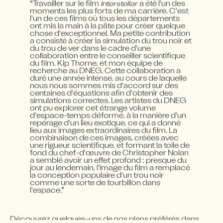
“Travailler sur le film 
Interstellar
 a été l'un des 
moments les plus forts de ma carrière. C'est 
l'un de ces films où tous les départements 
ont mis la main à la pâte pour créer quelque 
chose d'exceptionnel. Ma petite contribution 
a consisté à créer la simulation du trou noir et 
du trou de ver dans le cadre d'une 
collaboration entre le conseiller scientifique 
du film, Kip Thorne, et mon équipe de 
recherche au DNEG. Cette collaboration a 
duré une année intense, au cours de laquelle 
nous nous sommes mis d'accord sur des 
centaines d'équations afin d'obtenir des 
simulations correctes. Les artistes du DNEG 
ont pu explorer cet étrange volume 
d'espace-temps déformé, à la manière d'un 
repérage d'un lieu exotique, ce qui a donné 
lieu aux images extraordinaires du film. La 
combinaison de ces images, créées avec 
une rigueur scientifique, et formant la toile de 
fond du chef-d'œuvre de Christopher Nolan 
a semblé avoir un effet profond : presque du 
jour au lendemain, l'image du film a remplacé 
la conception populaire d'un trou noir 
comme une sorte de tourbillon dans 
l'espace.”
Découvrez quelques-uns de nos plans préférés dans 