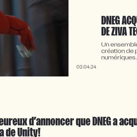
DNEG ACQU
DE ZIVA T
Un ensemble 
création de 
numériques.
02.04.24
reux d’annoncer que DNEG a acquis
a de Unity!