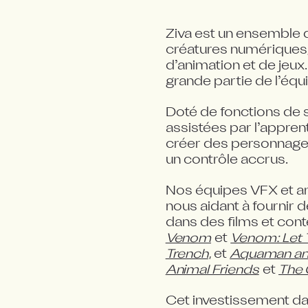
Ziva est un ensemble d
créatures numériques, q
d’animation et de jeux
grande partie de l’équ
Doté de fonctions de s
assistées par l’appren
créer des personnages 
un contrôle accrus.
Nos équipes VFX et ani
nous aidant à fournir
dans des films et cont
Venom
 et 
Venom: Let 
Trench
, et 
Aquaman an
Animal Friends
 et 
The 
Cet investissement da