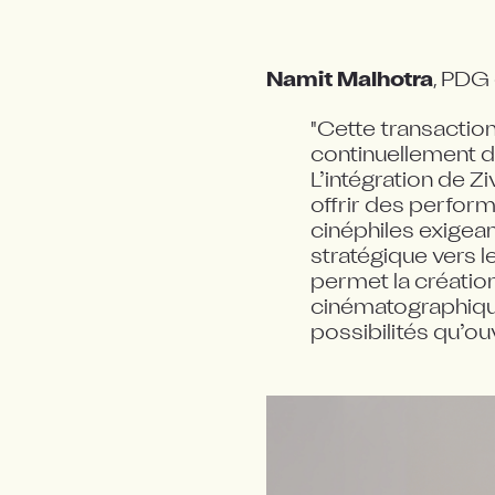
Namit Malhotra
, PDG
"Cette transaction 
continuellement da
L’intégration de Z
offrir des perfor
cinéphiles exigean
stratégique vers 
permet la créatio
cinématographique 
possibilités qu’ou