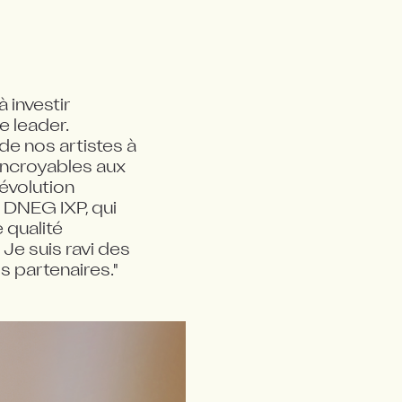
investir 
 leader. 
de nos artistes à 
ncroyables aux 
volution 
DNEG IXP, qui 
qualité 
e suis ravi des 
s partenaires."