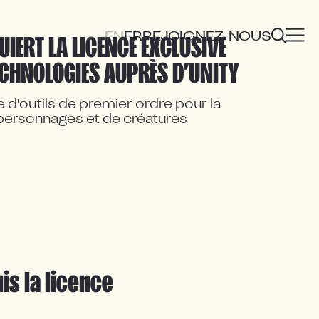
EN
FR
REJOIGNEZ-NOUS
IERT LA LICENCE EXCLUSIVE 
ECHNOLOGIES AUPRÈS D’UNITY
d'outils de premier ordre pour la 
personnages et de créatures 
 la licence 