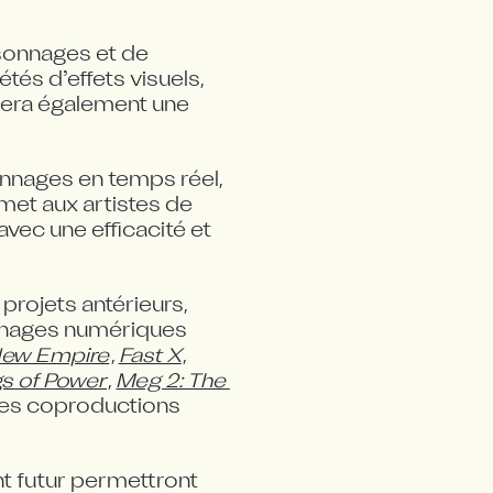
sonnages et de 
és d’effets visuels, 
lera également une 
nnages en temps réel, 
et aux artistes de 
vec une efficacité et 
rojets antérieurs, 
nnages numériques 
 New Empire
, 
Fast X
, 
gs of Power
, 
Meg 2: The 
, ainsi que pour nos prochaines coproductions 
 futur permettront 