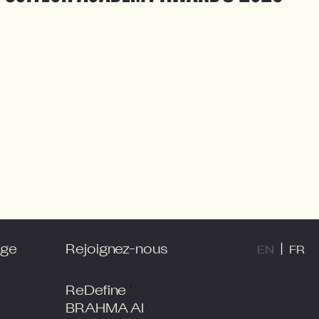
age
Rejoignez-nous
|
EN
FR
ReDefine
BRAHMA AI