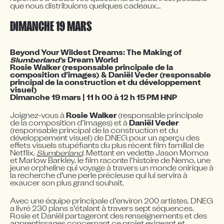
que nous distribuions quelques cadeaux…
DIMANCHE 19 MARS
Beyond Your Wildest Dreams: The Making of 
Slumberland’s
 Dream World
Rosie Walker (responsable principale de la 
composition d’images) & Daniël Veder (responsable 
principal de la construction et du développement 
visuel)
Dimanche 19 mars | 11 h 00 à 12 h 15 PM HNP
Joignez-vous à 
Rosie Walker
 (responsable principale 
de la composition d’images) et à 
Daniël Veder
(responsable principal de la construction et du 
développement visuel) de DNEG pour un aperçu des 
effets visuels stupéfiants du plus récent film familial de 
Netflix, 
Slumberland
. Mettant en vedette Jason Momoa 
et Marlow Barkley, le film raconte l’histoire de Nemo, une 
jeune orpheline qui voyage à travers un monde onirique à 
la recherche d’une perle précieuse qui lui servira à 
exaucer son plus grand souhait.
Avec une équipe principale d’environ 200 artistes, DNEG 
a livré 230 plans s’étalant à travers sept séquences. 
Rosie et Daniël partageront des renseignements et des 