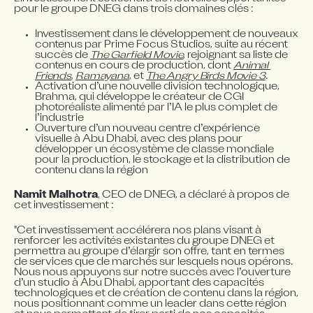
pour le groupe DNEG dans trois domaines clés :
Investissement dans le développement de nouveaux 
contenus par Prime Focus Studios, suite au récent 
succès de 
The Garfield Movie
, rejoignant sa liste de 
contenus en cours de production, dont 
Animal 
Friends
, 
Ramayana
, et 
The Angry Birds Movie 3
.
Activation d’une nouvelle division technologique, 
Brahma, qui développe le créateur de CGI 
photoréaliste alimenté par l’IA le plus complet de 
l’industrie
Ouverture d’un nouveau centre d’expérience 
visuelle à Abu Dhabi, avec des plans pour 
développer un écosystème de classe mondiale 
pour la production, le stockage et la distribution de 
contenu dans la région
Namit Malhotra
, CEO de DNEG, a déclaré à propos de 
cet investissement :
"Cet investissement accélérera nos plans visant à 
renforcer les activités existantes du groupe DNEG et 
permettra au groupe d’élargir son offre, tant en termes 
de services que de marchés sur lesquels nous opérons. 
Nous nous appuyons sur notre succès avec l’ouverture 
d’un studio à Abu Dhabi, apportant des capacités 
technologiques et de création de contenu dans la région, 
nous positionnant comme un leader dans cette région 