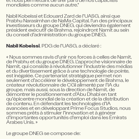
et nous permettant de tirer parti de nos capacités 
mondiales comme aucun autre."
Nabil Kobeissi et Edouard Zard de l’UASG, ainsi que 
Prabhu Narasimhan de NaMa Capital, l’un des principaux 
investisseurs du groupe DNEG, qui deviendra également 
président exécutif de Brahma, rejoindront Namit au sein 
du conseil d’administration du groupe DNEG.
Nabil Kobeissi
, PDG de l’UASG, a déclaré :
« Nous sommes ravis d’unir nos forces à celles de Namit, 
de Prabhu et du groupe DNEG. L’approche visionnaire de 
Namit, qui consiste à révolutionner l’industrie des médias 
et du divertissement grâce à une technologie de pointe, 
est inégalée. Ce partenariat stratégique permet non 
seulement d’accélérer le développement de Brahma, le 
créateur révolutionnaire de CGI alimenté par l’IA du 
groupe, mais aussi, sous la direction de Namit, de 
démontrer le positionnement d’Abu Dhabi en tant 
qu’épicentre mondial de la création et de la distribution 
de contenu. En défendant les technologies d’IA 
avancées et en développant Prime Focus Studios, nous 
sommes prêts à stimuler l’innovation et à générer 
d’importantes opportunités d’emploi dans les Émirats 
Arabes Unis. »
Le groupe DNEG se compose de: