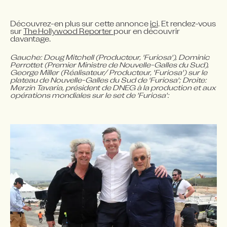
Découvrez-en plus sur cette annonce 
ici
. Et rendez-vous 
sur 
The Hollywood Reporter 
pour en découvrir 
davantage.
Gauche: Doug Mitchell (Producteur, 'Furiosa'), Dominic 
Perrottet (Premier Ministre de Nouvelle-Galles du Sud), 
George Miller (Réalisateur/ Producteur, 'Furiosa') sur le 
plateau de Nouvelle-Galles du Sud de 'Furiosa'; Droite: 
Merzin Tavaria, président de DNEG à la production et aux 
opérations mondiales sur le set de 'Furiosa':