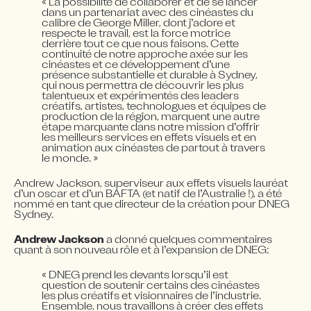
« La possibilité de collaborer et de se lancer 
dans un partenariat avec des cinéastes du 
calibre de George Miller, dont j’adore et 
respecte le travail, est la force motrice 
derrière tout ce que nous faisons. Cette 
continuité de notre approche axée sur les 
cinéastes et ce développement d’une 
présence substantielle et durable à Sydney, 
qui nous permettra de découvrir les plus 
talentueux et expérimentés des leaders 
créatifs, artistes, technologues et équipes de 
production de la région, marquent une autre 
étape marquante dans notre mission d’offrir 
les meilleurs services en effets visuels et en 
animation aux cinéastes de partout à travers 
le monde. »
Andrew Jackson, superviseur aux effets visuels lauréat 
d’un oscar et d’un BAFTA (et natif de l’Australie !), a été 
nommé en tant que directeur de la création pour DNEG 
Sydney.
Andrew Jackson
 a donné quelques commentaires 
quant à son nouveau rôle et à l’expansion de DNEG:
« DNEG prend les devants lorsqu’il est 
question de soutenir certains des cinéastes 
les plus créatifs et visionnaires de l’industrie. 
Ensemble, nous travaillons à créer des effets 