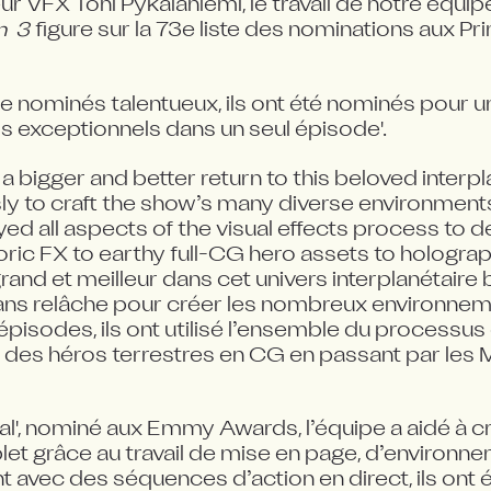
ur VFX Toni Pykäläniemi, le travail de notre équi
  3
 figure sur la 73e liste des nominations aux 
de nominés talentueux, ils ont été nominés pour 
els exceptionnels dans un seul épisode'.
a bigger and better return to this beloved interpl
ly to craft the show’s many diverse environment
d all aspects of the visual effects process to del
ric FX to earthy full-CG hero assets to hologra
 grand et meilleur dans cet univers interplanétaire 
sans relâche pour créer les nombreux environnemen
pisodes, ils ont utilisé l’ensemble du processus d
ant des héros terrestres en CG en passant par le
kal', nominé aux Emmy Awards, l’équipe a aidé à c
 grâce au travail de mise en page, d’environneme
t avec des séquences d’action en direct, ils ont é