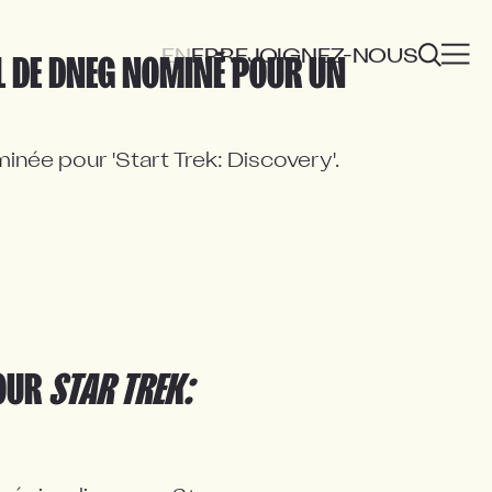
EN
FR
REJOIGNEZ-NOUS
L DE DNEG NOMINÉ POUR UN 
inée pour 'Start Trek: Discovery'.
POUR
STAR TREK: