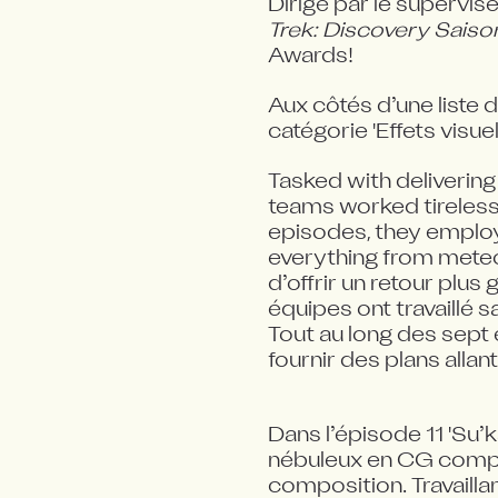
Dirigé par le supervise
Trek: Discovery Saison
Awards!
Aux côtés d’une liste 
catégorie 'Effets visu
Tasked with delivering 
teams worked tireless
episodes, they employe
everything from meteo
d’offrir un retour plus
équipes ont travaillé 
Tout au long des sept é
fournir des plans all
Dans l’épisode 11 'Su’
nébuleux en CG complet
composition. Travaillan