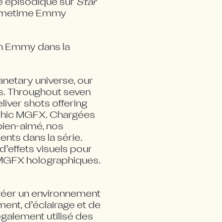
pe épisodique sur 
Star 
Primetime Emmy 
un Emmy dans la 
anetary universe, our 
s. Throughout seven 
iver shots offering 
phic MGFX. Chargées 
bien-aimé, nos 
ts dans la série. 
’effets visuels pour 
s MGFX holographiques.
réer un environnement 
nt, d’éclairage et de 
galement utilisé des 