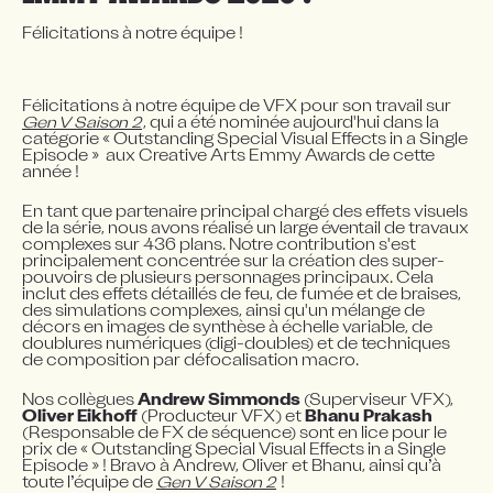
Félicitations à notre équipe ! 
Félicitations à notre équipe de VFX pour son travail sur 
Gen V Saison 2
, qui a été nominée aujourd'hui dans la 
catégorie « Outstanding Special Visual Effects in a Single 
Episode »  aux Creative Arts Emmy Awards de cette 
année !
En tant que partenaire principal chargé des effets visuels 
de la série, nous avons réalisé un large éventail de travaux 
complexes sur 436 plans. Notre contribution s'est 
principalement concentrée sur la création des super-
pouvoirs de plusieurs personnages principaux. Cela 
inclut des effets détaillés de feu, de fumée et de braises, 
des simulations complexes, ainsi qu'un mélange de 
décors en images de synthèse à échelle variable, de 
doublures numériques (digi-doubles) et de techniques 
de composition par défocalisation macro.
Nos collègues 
Andrew Simmonds
 (Superviseur VFX), 
Oliver Eikhoff
 (Producteur VFX) et 
Bhanu Prakash
(Responsable de FX de séquence) sont en lice pour le 
prix de « Outstanding Special Visual Effects in a Single 
Episode » ! Bravo à Andrew, Oliver et Bhanu, ainsi qu’à 
toute l’équipe de 
Gen V Saison 2
 !