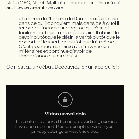
Notre CEO, Namit Malhotra, producteur, cinéaste et 
architecte créatif, déclare :
« La force de l’histoire de Rama ne réside pas 
dans ce qu’il conquiert, mais dans ce à quoi il 
renonce. Il incarne une norme qui n’est ni 
facile, ni pratique, mais nécessaire. Il choisit le 
devoir plutôt que le désir, la vérité plutôt que le 
confort, et le sacrifice plutôt que lui-même. 
C’est pourquoi son histoire a traversé les 
millénaires et continue d’avoir de 
l’importance aujourd'hui. »
Ce n'est qu'un début. Découvrez-en un aperçu ici :
Video unavailable
This content is blocked because advertising cookies
have been declined. Please accept cookies in your
privacy settings to view this video.