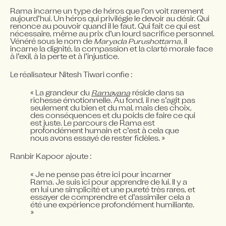
Rama incarne un type de héros que l’on voit rarement 
aujourd’hui. Un héros qui privilégie le devoir au désir. Qui 
renonce au pouvoir quand il le faut. Qui fait ce qui est 
nécessaire, même au prix d’un lourd sacrifice personnel. 
Vénéré sous le nom de 
Maryada Purushottama
, il 
incarne la dignité, la compassion et la clarté morale face 
à l’exil, à la perte et à l’injustice.
Le réalisateur Nitesh Tiwari confie :
« La grandeur du 
Ramayana
 réside dans sa 
richesse émotionnelle. Au fond, il ne s’agit pas 
seulement du bien et du mal, mais des choix, 
des conséquences et du poids de faire ce qui 
est juste. Le parcours de Rama est 
profondément humain et c’est à cela que 
nous avons essayé de rester fidèles. »
Ranbir Kapoor ajoute :
« Je ne pense pas être ici pour incarner 
Rama. Je suis ici pour apprendre de lui. Il y a 
en lui une simplicité et une pureté très rares, et 
essayer de comprendre et d’assimiler cela a 
été une expérience profondément humiliante. 
»