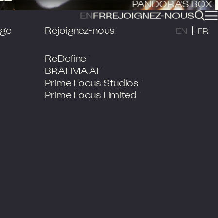
PANDORA'S BOX
EN
FR
REJOIGNEZ-NOUS
age
Rejoignez-nous
|
EN
FR
ReDefine
BRAHMA AI
Prime Focus Studios
Prime Focus Limited