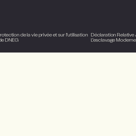
otection de la vie privée et sur l’utilisation
Déclaration Relative
 de DNEG
L’esclavage Modern