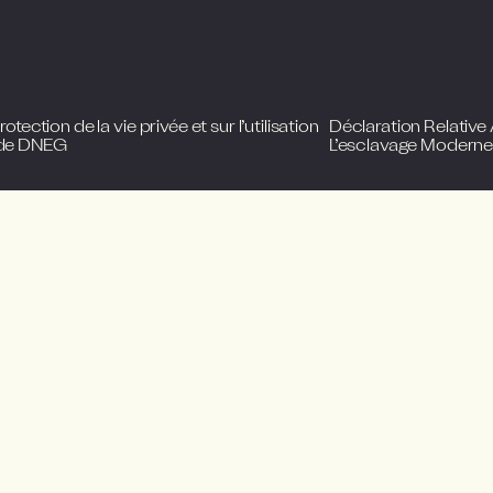
otection de la vie privée et sur l’utilisation
Déclaration Relative
 de DNEG
L’esclavage Modern