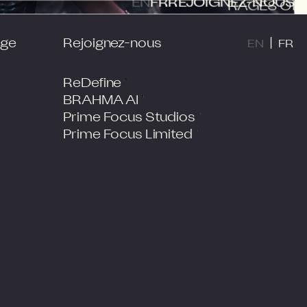
RAGES ON
EN
FR
REJOIGNEZ-NOUS
age
Rejoignez-nous
|
EN
FR
ReDefine
BRAHMA AI
Prime Focus Studios
Prime Focus Limited