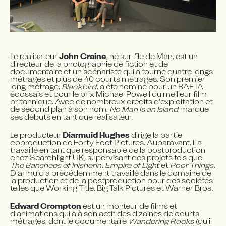
Le réalisateur 
John Craine
, né sur l'île de Man, est un 
directeur de la photographie de fiction et de 
documentaire et un scénariste qui a tourné quatre longs 
métrages et plus de 40 courts métrages. Son premier 
long métrage, 
Blackbird
, a été nominé pour un BAFTA 
écossais et pour le prix Michael Powell du meilleur film 
britannique. Avec de nombreux crédits d'exploitation et 
de second plan à son nom, 
No Man is an Island
 marque 
ses débuts en tant que réalisateur.
Le producteur 
Diarmuid Hughes
 dirige la partie 
coproduction de Forty Foot Pictures. Auparavant, il a 
travaillé en tant que responsable de la postproduction 
chez Searchlight UK, supervisant des projets tels que 
The Banshees of Inisherin
, 
Empire of Light
 et 
Poor Things
. 
Diarmuid a précédemment travaillé dans le domaine de 
la production et de la postproduction pour des sociétés 
telles que Working Title, Big Talk Pictures et Warner Bros.
Edward Crompton
 est un monteur de films et 
d'animations qui a à son actif des dizaines de courts 
métrages, dont le documentaire 
Wandering Rocks
 (qu'il 