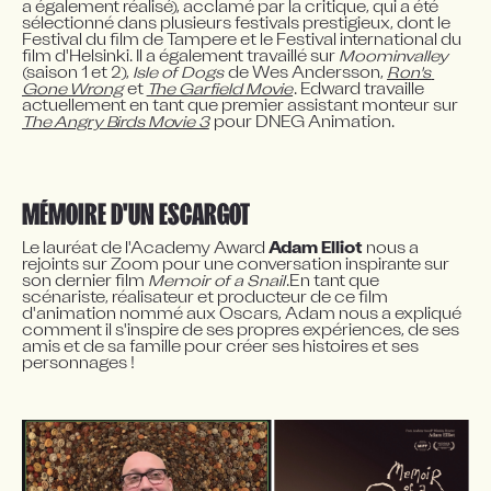
a également réalisé), acclamé par la critique, qui a été 
sélectionné dans plusieurs festivals prestigieux, dont le 
Festival du film de Tampere et le Festival international du 
film d'Helsinki. Il a également travaillé sur 
Moominvalley
(saison 1 et 2), 
Isle of Dogs
 de Wes Andersson, 
Ron's 
Gone Wrong
 et 
The Garfield Movie
. Edward travaille 
actuellement en tant que premier assistant monteur sur 
The Angry Birds Movie 3
 pour DNEG Animation.
MÉMOIRE D'UN ESCARGOT
Le lauréat de l'Academy Award 
Adam Elliot
 nous a 
rejoints sur Zoom pour une conversation inspirante sur 
son dernier film 
Memoir of a Snail
.En tant que 
scénariste, réalisateur et producteur de ce film 
d'animation nommé aux Oscars, Adam nous a expliqué 
comment il s'inspire de ses propres expériences, de ses 
amis et de sa famille pour créer ses histoires et ses 
personnages !