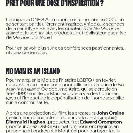
PRÊT POUR UNE DOSE D'INSPIRATION ?
L'équipe de DNEG Animation a entamé l'année 2025 en 
se sentant particulièrement inspirée, grâce aux séances 
de la série INSPIRE avec les créateurs de 
No Man is an 
Island
 et le scénariste, producteur et réalisateur oscarisé 
de 
Memoir of a Snail
 !
Pour en savoir plus sur ces conférences passionnantes, 
cliquez ci-dessous.
NO MAN IS AN ISLAND
Pour marquer le Mois de l'histoire LGBTQ+ en février, 
nous avons eu l'honneur d'accueillir les créateurs de 
No 
Man is an Island
. Ce documentaire, qui se déroule en 
1991-1992 sur l'île de Man, explore la vie des hommes 
gays et l'impact de la dépénalisation de l'homosexualité 
sur la communauté.
Après une projection du film, les créateurs 
John Craine
(réalisateur, scénariste, directeur de la photographie), 
Diarmuid Hughes
 (producteur) et 
Edward Crompton
(monteur chez DNEG Animation) nous ont rejoints en 
personne à Londres et à Montréal pour partager leurs 