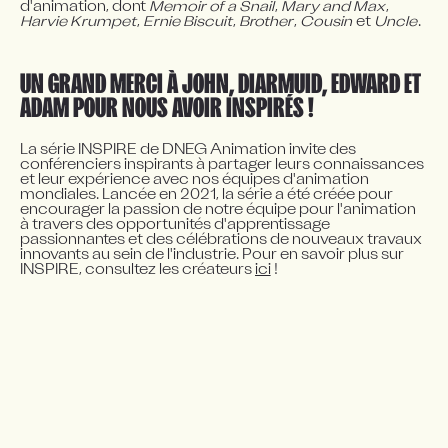
d'animation, dont 
Memoir of a Snail
, 
Mary and Max
, 
Harvie Krumpet
, 
Ernie Biscuit
, 
Brother
, 
Cousin
 et 
Uncle
.
UN GRAND MERCI À JOHN, DIARMUID, EDWARD ET
ADAM POUR NOUS AVOIR INSPIRÉS !
La série INSPIRE de DNEG Animation invite des 
conférenciers inspirants à partager leurs connaissances 
et leur expérience avec nos équipes d'animation 
mondiales. Lancée en 2021, la série a été créée pour 
encourager la passion de notre équipe pour l'animation 
à travers des opportunités d'apprentissage 
passionnantes et des célébrations de nouveaux travaux 
innovants au sein de l'industrie. Pour en savoir plus sur 
INSPIRE, consultez les créateurs 
ici
 !
Plus de nouvelles