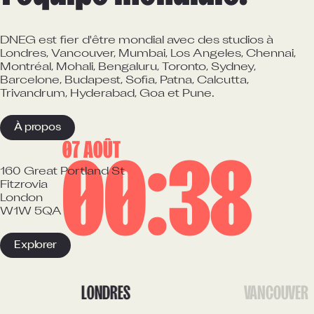
DNEG est fier d'être mondial avec des studios à
Londres, Vancouver, Mumbai, Los Angeles, Chennai,
Montréal, Mohali, Bengaluru, Toronto, Sydney,
Barcelone, Budapest, Sofia, Patna, Calcutta,
Trivandrum, Hyderabad, Goa et Pune.
À propos
07 AOÛT
0
0
3
8
160 Great Portland St

Fitzrovia

London

W1W 5QA
Explorer
LONDRES
VANCOUVER