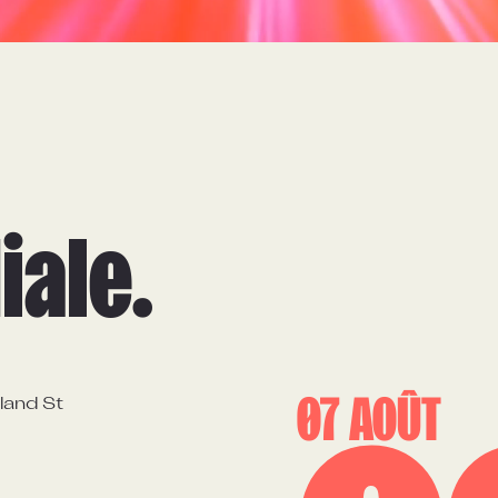
iale.
07 AOÛT
land St
