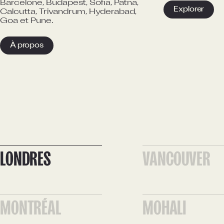
Barcelone, Budapest, Sofia, Patna,
Explorer
Calcutta, Trivandrum, Hyderabad,
Goa et Pune.
À propos
LONDRES
VANCOUVER
MONTRÉAL
MOHALI