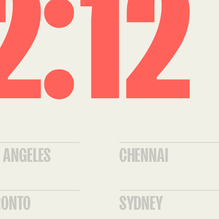
2
1
2
 ANGELES
CHENNAI
RONTO
SYDNEY