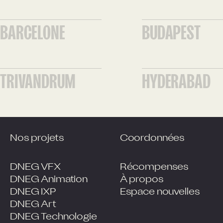
BARCELONE
BUDAPEST
TRIVANDRUM
HYDERABAD
Nos projets
Coordonnées
DNEG VFX
Récompenses
DNEG Animation
À propos
DNEG IXP
Espace nouvelles
DNEG Art
DNEG Technologie