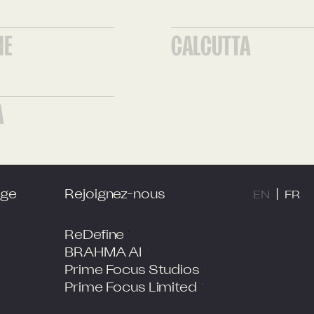
NE
CALCUTTA
A
age
Rejoignez-nous
|
EN
FR
ReDefine
BRAHMA AI
Prime Focus Studios
Prime Focus Limited