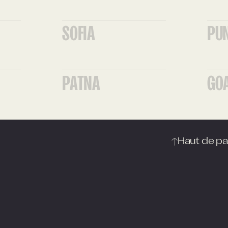
SOFIA
PU
PATNA
GO
Haut de p