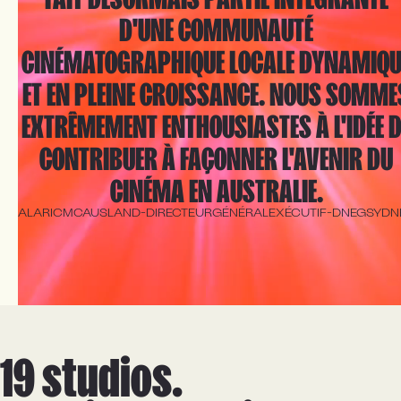
D'UNE COMMUNAUTÉ
CINÉMATOGRAPHIQUE LOCALE DYNAMIQU
ET EN PLEINE CROISSANCE. NOUS SOMME
EXTRÊMEMENT ENTHOUSIASTES À L'IDÉE D
CONTRIBUER À FAÇONNER L'AVENIR DU
CINÉMA EN AUSTRALIE.
ALARIC
MCAUSLAND
-
DIRECTEUR
GÉNÉRAL
EXÉCUTIF
-
DNEG
SYDN
19 studios.
