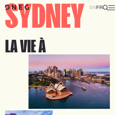
SYDNEY
EN
FR
LA VIE À