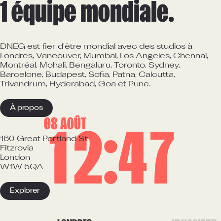
1 équipe mondiale.
DNEG est fier d'être mondial avec des studios à
Londres, Vancouver, Mumbai, Los Angeles, Chennai,
Montréal, Mohali, Bengaluru, Toronto, Sydney,
Barcelone, Budapest, Sofia, Patna, Calcutta,
Trivandrum, Hyderabad, Goa et Pune.
À propos
08 AOÛT
1
2
4
7
160 Great Portland St

Fitzrovia

London

W1W 5QA
Explorer