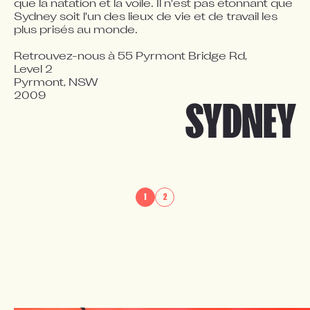
que la natation et la voile. Il n'est pas étonnant que 
Sydney soit l'un des lieux de vie et de travail les 
plus prisés au monde.

Retrouvez-nous à 55 Pyrmont Bridge Rd,

Level 2

DNEG reconnaît les propriétaires traditionnels et les 
gardiens de la terre où nous vivons, créons et racontons 
Pyrmont, NSW

nos histoires - le peuple Gadigal de la nation Eora. Nous 
2009
SYDNEY
rendons hommage à leurs aînés passés, présents et 
émergents. Nous reconnaissons la force et la pérennité 
du lien avec la terre et la culture. Cette terre est et restera 
toujours une terre autochtone.
Explorer
FURIOSA: A MAD
1
2
MAX SAGA