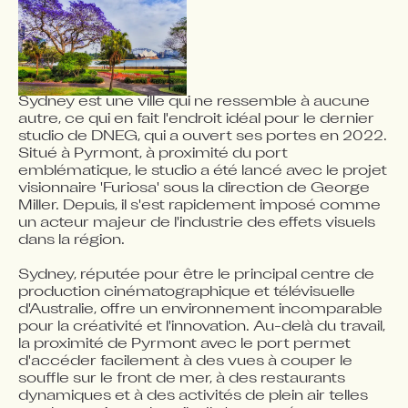
Sydney est une ville qui ne ressemble à aucune 
autre, ce qui en fait l'endroit idéal pour le dernier 
studio de DNEG, qui a ouvert ses portes en 2022. 
Situé à Pyrmont, à proximité du port 
emblématique, le studio a été lancé avec le projet 
visionnaire 'Furiosa' sous la direction de George 
NOUS RECONNAISSONS LES
Miller. Depuis, il s'est rapidement imposé comme 
PROPRIÉTAIRES TRADITIONNELS ET LES
un acteur majeur de l'industrie des effets visuels 
dans la région. 

GARDIENS DES TERRES OÙ DNEG OPÈRE.
Sydney, réputée pour être le principal centre de 
production cinématographique et télévisuelle 
d'Australie, offre un environnement incomparable 
pour la créativité et l'innovation. Au-delà du travail, 
la proximité de Pyrmont avec le port permet 
d'accéder facilement à des vues à couper le 
souffle sur le front de mer, à des restaurants 
dynamiques et à des activités de plein air telles 