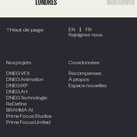
LONDRES
VANCOUVER
|
Haut de page
EN
FR
Rejoignez-nous
Nos projets
Coordonnées
DNEG VFX
Récompenses
DNEG Animation
À propos
DNEG IXP
Espace nouvelles
DNEG Art
DNEG Technologie
ReDefine
BRAHMA AI
Prime Focus Studios
Prime Focus Limited