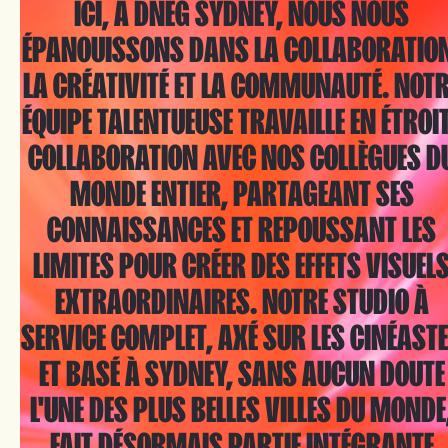
ICI, À DNEG SYDNEY, NOUS NOUS
ÉPANOUISSONS DANS LA COLLABORATIO
LA CRÉATIVITÉ ET LA COMMUNAUTÉ. NOT
ÉQUIPE TALENTUEUSE TRAVAILLE EN ÉTROI
COLLABORATION AVEC NOS COLLÈGUES D
MONDE ENTIER, PARTAGEANT SES
CONNAISSANCES ET REPOUSSANT LES
LIMITES POUR CRÉER DES EFFETS VISUEL
EXTRAORDINAIRES. NOTRE STUDIO À
SERVICE COMPLET, AXÉ SUR LES CINÉAST
ET BASÉ À SYDNEY, SANS AUCUN DOUTE
L'UNE DES PLUS BELLES VILLES DU MONDE
FAIT DÉSORMAIS PARTIE INTÉGRANTE