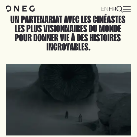
DNEG VFX
EN
FR
DNEG ANIMATION
DNEG IXP
UN PARTENARIAT AVEC LES CINÉASTES 
DNEG ART
LES PLUS VISIONNAIRES DU MONDE 
DNEG TECHNOLOGIE
POUR DONNER VIE À DES HISTOIRES 
INCROYABLES.