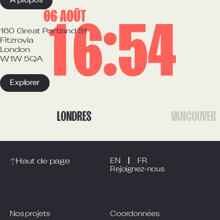
À propos
06 AOÛT
1
6
5
4
160 Great Portland St

Fitzrovia

London

W1W 5QA
Explorer
LONDRES
VANCOUVER
|
Haut de page
EN
FR
Rejoignez-nous
Nos projets
Coordonnées